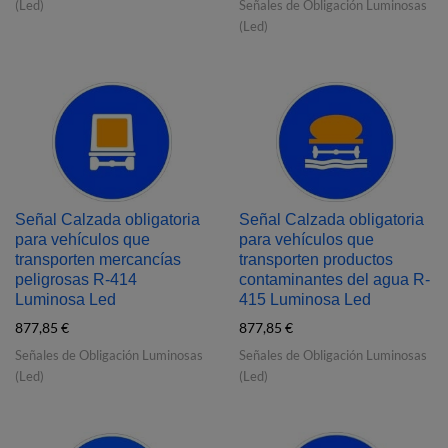
(Led)
Señales de Obligación Luminosas
(Led)
Señal Calzada obligatoria
Señal Calzada obligatoria
para vehículos que
para vehículos que
transporten mercancías
transporten productos
peligrosas R‐414
contaminantes del agua R‐
Luminosa Led
415 Luminosa Led
877,85
€
877,85
€
Señales de Obligación Luminosas
Señales de Obligación Luminosas
(Led)
(Led)