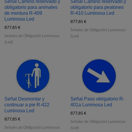
Señal Camino reservado y
Señal Camino reservado y
obligatorio para animales
obligatorio para peatones
de montura R‐409
R‐410 Luminosa Led
Luminosa Led
877,85
€
877,85
€
Señales de Obligación Luminosas
Señales de Obligación Luminosas
(Led)
(Led)
Señal Desmontar y
Señal Paso obligatorio R‐
continuar a pie R‐422
401a Luminosa Led
Luminosa Led
877,85
€
877,85
€
Señales de Obligación Luminosas
Señales de Obligación Luminosas
(Led)