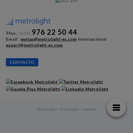
976 22 50 44
Tfno.
: (+34)
Email
:
ventas@metrolight-es.com
Internacional
:
export@metrolight-es.com
CONTACTO
Aviso Legal - Privacidad - Cookies