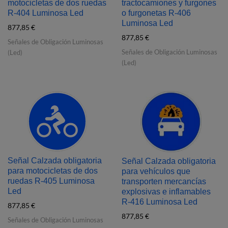
motocicletas de dos ruedas
tractocamiones y furgones
R‐404 Luminosa Led
o furgonetas R‐406
Luminosa Led
877,85
€
877,85
€
Señales de Obligación Luminosas
Señales de Obligación Luminosas
(Led)
(Led)
Señal Calzada obligatoria
Señal Calzada obligatoria
para motocicletas de dos
para vehículos que
ruedas R‐405 Luminosa
transporten mercancías
Led
explosivas e inflamables
R‐416 Luminosa Led
877,85
€
877,85
€
Señales de Obligación Luminosas