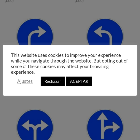
(Led)
(Led)
This website uses cookies to improve your experience
while you navigate through the website. But opting out of
Señal Sentido obligatorio
Señal Sentido obligatorio
some of these cookies may affect your browsing
R‐400d Luminosa Led
R‐400e Luminosa Led
experience.
877,85
€
877,85
€
Ajustes
Rechazar
ACEPTAR
Señales de Obligación Luminosas
Señales de Obligación Luminosas
(Led)
(Led)