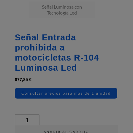
Señal Luminosa con
Tecnología Led
Señal Entrada
prohibida a
motocicletas R‐104
Luminosa Led
877,85
€
Consultar precios para más de 1 unidad
Señal
Entrada
prohibida
AÑADIR AL CARRITO