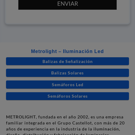
ENVIAR
Metrolight – Iluminación Led
Balizas de Señalización
Balizas Solares
Semáforos Led
Semáforos Solares
METROLIGHT
, fundada en el año 2002, es una empresa
familiar integrada en el Grupo Castellot, con más de 20
años de experiencia en la industria de la
iluminación
,
diseño
,
distribución y fabricación de luminarias
.