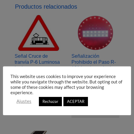
Productos relacionados
Señal Cruce de
Señalización
tranvía P‐6 Luminosa
Prohibido el Paso R‐
Led
101 Luminosa Led
(Entrada Prohibida –
877,85
€
This website uses cookies to improve your experience
ML-PLED)
while you navigate through the website. But opting out of
Señalización de Peligro
some of these cookies may affect your browsing
877,85
€
Luminosa (Led) para
experience.
Señales de Prohibición
Carreteras
Ajustes
Rechazar
ACEPTAR
Luminosas (Led)