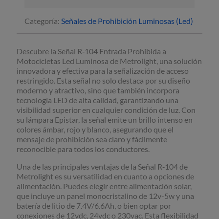
a
motocicletas
Categoría:
Señales de Prohibición Luminosas (Led)
R‐
104
Luminosa
Descubre la Señal R‐104 Entrada Prohibida a
Led
Motocicletas Led Luminosa de Metrolight, una solución
cantidad
innovadora y efectiva para la señalización de acceso
restringido. Esta señal no solo destaca por su diseño
moderno y atractivo, sino que también incorpora
tecnología LED de alta calidad, garantizando una
visibilidad superior en cualquier condición de luz. Con
su lámpara Epistar, la señal emite un brillo intenso en
colores ámbar, rojo y blanco, asegurando que el
mensaje de prohibición sea claro y fácilmente
reconocible para todos los conductores.
Una de las principales ventajas de la Señal R‐104 de
Metrolight es su versatilidad en cuanto a opciones de
alimentación. Puedes elegir entre alimentación solar,
que incluye un panel monocristalino de 12v-5w y una
batería de litio de 7.4V/6.6Ah, o bien optar por
conexiones de 12vdc, 24vdc o 230vac. Esta flexibilidad